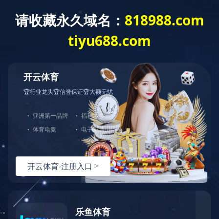
公告及通告 - [董事会召开日期] 董事会
会议召开日期
公告及通告
- [
董事会召开日期
]
董事会会议召开日期
上一条资讯：
截至二零二五年七月三十一日止之股份发行人的证
券变动月报表
下一条资讯：
公告及通告-【暂停办理过户登记手续或更改暂停
办理过户日期/股东周年大会通告】 股东周年大会通告
热线：
151-9017-0656