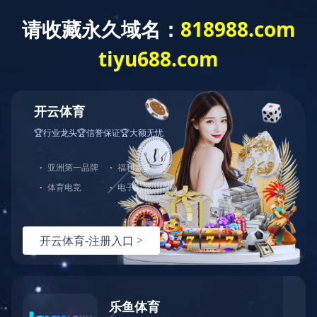
公告及通告 - [其他-杂项] 自愿性公告-控
股股东的股权变动
公告及通告
- [
其他
-
杂项
]
自愿性公告
-
控股股东的股权变动
上一条资讯：
公告及通告 - [盈利警告 / 內幕消息] 盈利預警
下一条资讯：
举报政策
热线：
151-9017-0656