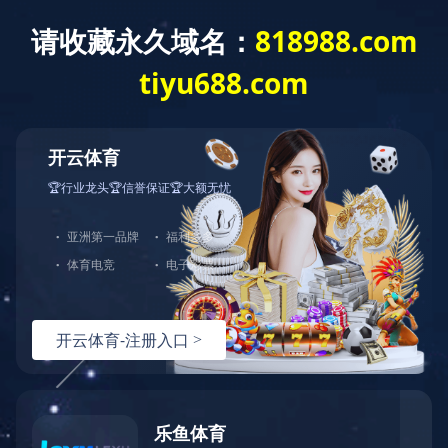
财务报表/环境、社会及管治资料 - [年
报] 2023年报
财务报表/环境、社会及管治资料 - [年年报报] 2023
上一条资讯：
公告及通告 - [更改注册地址或办事处、香港业务
的注册地或香港接收法律程序文件代表] 变更中国主要营业地址
下一条资讯：
举报政策
热线：
151-9017-0656